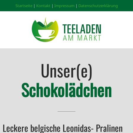
Startseite
|
Kontakt
|
Impressum
|
Datenschutzerklärung
Unser(e)
Schokolädchen
Leckere belgische Leonidas- Pralinen